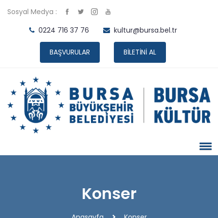
Sosyal Medya :
0224 716 37 76
kultur@bursa.bel.tr
BAŞVURULAR
BİLETİNİ AL
Konser
Anasayfa
Konser