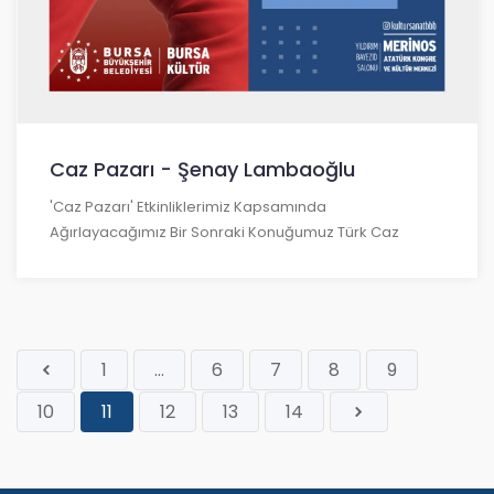
Caz Pazarı - Şenay Lambaoğlu
'Caz Pazarı' Etkinliklerimiz Kapsamında
Ağırlayacağımız Bir Sonraki Konuğumuz Türk Caz
1
...
6
7
8
9
10
11
12
13
14