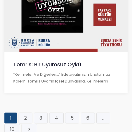
Tomris: Bir Uyumsuz Öykü
“Kelimeler Ve Diğerleri...” Edebiyatımızın Unutulmaz
Kalemi Tomris Uyar’ın Içsel Dünyasına, Kelimelerin
1
2
3
4
5
6
...
10