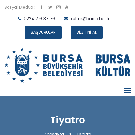
Sosyal Medya :
0224 716 37 76
kultur@bursa.bel.tr
BAŞVURULAR
BİLETİNİ AL
Tiyatro
Anasayfa
Tiyatro