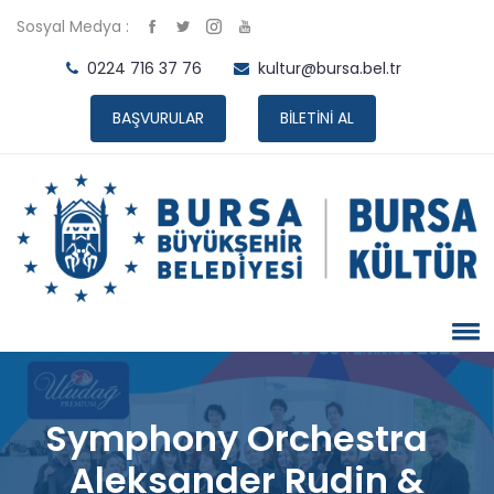
Sosyal Medya :
0224 716 37 76
kultur@bursa.bel.tr
BAŞVURULAR
BİLETİNİ AL
Symphony Orchestra
Aleksander Rudin &