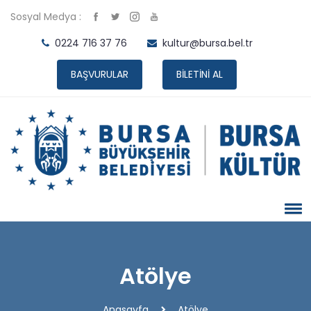
Sosyal Medya :
0224 716 37 76
kultur@bursa.bel.tr
BAŞVURULAR
BİLETİNİ AL
Atölye
Anasayfa
Atölye