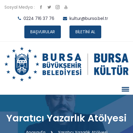
Sosyal Medya :
0224 716 37 76
kultur@bursa.bel.tr
BAŞVURULAR
BİLETİNİ AL
Yaratıcı Yazarlık Atölyesi
Anasayfa
Yaratıcı Yazarlık Atölyesi