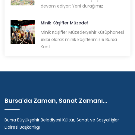
devam ediyor: Yeni durağımız
Minik Kâşifler Müzede!
Minik Kâşifler Müzede!Şehir Kütüphanesi
ekibi olarak minik kâşiflerimizle Bursa
Kent
Bursa'da Zaman, Sanat Zamanı...
Bursa Büyükşehir Belediyesi Kültür, Sanat ve Sosyal İşler
Dairesi Başkanlığı