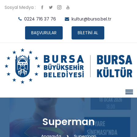
Sosyal Medya :
0224 716 37 76
kultur@bursa.bel.tr
BAŞVURULAR
BİLETİNİ AL
Superman
Anasayfa
Superman