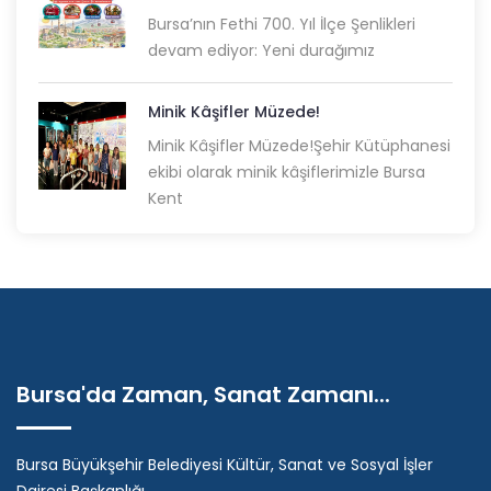
Bursa’nın Fethi 700. Yıl İlçe Şenlikleri
devam ediyor: Yeni durağımız
Minik Kâşifler Müzede!
Minik Kâşifler Müzede!Şehir Kütüphanesi
ekibi olarak minik kâşiflerimizle Bursa
Kent
Bursa'da Zaman, Sanat Zamanı...
Bursa Büyükşehir Belediyesi Kültür, Sanat ve Sosyal İşler