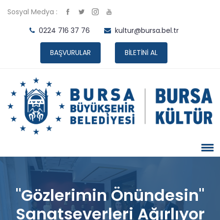
Sosyal Medya :
0224 716 37 76
kultur@bursa.bel.tr
BAŞVURULAR
BİLETİNİ AL
"Gözlerimin Önündesin"
Sanatseverleri Ağırlıyor