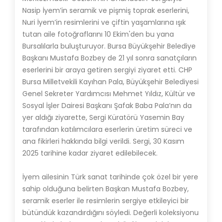
Nasip İyem’in seramik ve pişmiş toprak eserlerini,
Nuri İyem’in resimlerini ve çiftin yaşamlarına ışık
tutan aile fotoğraflarını 10 Ekim'den bu yana
Bursalılarla buluşturuyor. Bursa Büyükşehir Belediye
Başkanı Mustafa Bozbey de 21 yıl sonra sanatçıların
eserlerini bir araya getiren sergiyi ziyaret etti. CHP
Bursa Milletvekili Kayıhan Pala, Büyükşehir Belediyesi
Genel Sekreter Yardımcısı Mehmet Yıldız, Kültür ve
Sosyal İşler Dairesi Başkanı Şafak Baba Pala’nın da
yer aldığı ziyarette, Sergi Küratörü Yasemin Bay
tarafından katılımcılara eserlerin üretim süreci ve
ana fikirleri hakkında bilgi verildi. Sergi, 30 Kasım
2025 tarihine kadar ziyaret edilebilecek.
İyem ailesinin Türk sanat tarihinde çok özel bir yere
sahip olduğuna belirten Başkan Mustafa Bozbey,
seramik eserler ile resimlerin sergiye etkileyici bir
bütündük kazandırdığını söyledi. Değerli koleksiyonu