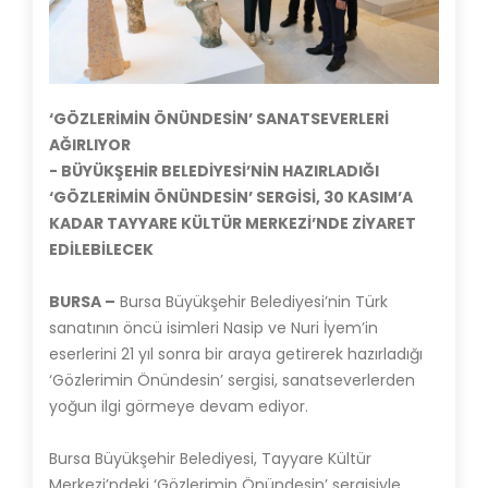
‘GÖZLERİMİN ÖNÜNDESİN’ SANATSEVERLERİ
AĞIRLIYOR
- BÜYÜKŞEHİR BELEDİYESİ’NİN HAZIRLADIĞI
‘GÖZLERİMİN ÖNÜNDESİN’ SERGİSİ, 30 KASIM’A
KADAR TAYYARE KÜLTÜR MERKEZİ’NDE ZİYARET
EDİLEBİLECEK
BURSA –
Bursa Büyükşehir Belediyesi’nin Türk
sanatının öncü isimleri Nasip ve Nuri İyem’in
eserlerini 21 yıl sonra bir araya getirerek hazırladığı
‘Gözlerimin Önündesin’ sergisi, sanatseverlerden
yoğun ilgi görmeye devam ediyor.
Bursa Büyükşehir Belediyesi, Tayyare Kültür
Merkezi’ndeki ‘Gözlerimin Önündesin’ sergisiyle