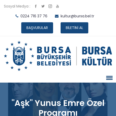
Sosyal Medya :
0224 716 37 76
kultur@bursa.bel.tr
BAŞVURULAR
BİLETİNİ AL
"Aşk" Yunus Emre Özel
Programı