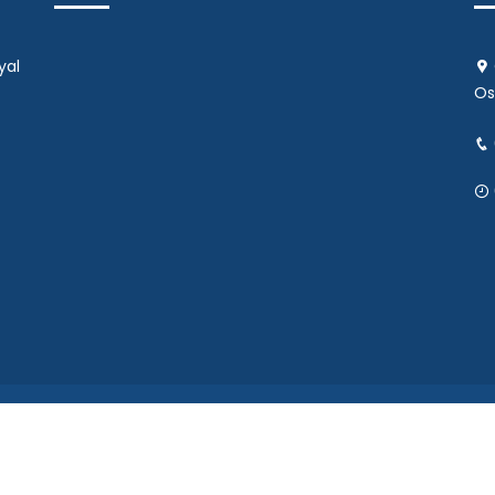
yal
Os
Copyright © 2024 Bursa Kültür | Tüm Hakları Saklıdır.
a Büyükşehir Belediyesi Bilgi İşlem Dairesi Başkanlığı tarafından h