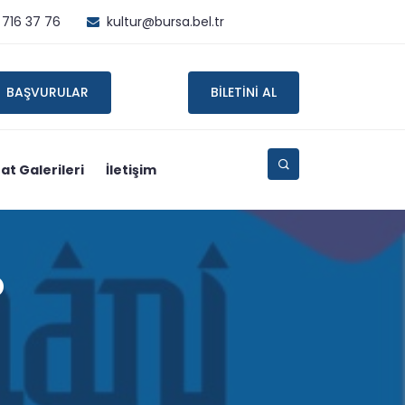
 716 37 76
kultur@bursa.bel.tr
BAŞVURULAR
BİLETİNİ AL
at Galerileri
İletişim
o