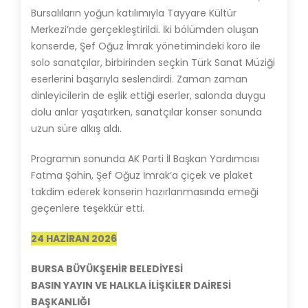
Bursalıların yoğun katılımıyla Tayyare Kültür
Merkezi’nde gerçekleştirildi. İki bölümden oluşan
konserde, Şef Oğuz İmrak yönetimindeki koro ile
solo sanatçılar, birbirinden seçkin Türk Sanat Müziği
eserlerini başarıyla seslendirdi. Zaman zaman
dinleyicilerin de eşlik ettiği eserler, salonda duygu
dolu anlar yaşatırken, sanatçılar konser sonunda
uzun süre alkış aldı.
Programın sonunda AK Parti İl Başkan Yardımcısı
Fatma Şahin, Şef Oğuz İmrak’a çiçek ve plaket
takdim ederek konserin hazırlanmasında emeği
geçenlere teşekkür etti.
24 HAZİRAN 2026
BURSA BÜYÜKŞEHİR BELEDİYESİ
BASIN YAYIN VE HALKLA İLİŞKİLER DAİRESİ
BAŞKANLIĞI