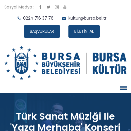
Sosyal Medya :
0224 716 37 76
kultur@bursa.bel.tr
BAŞVURULAR
BİLETİNİ AL
Türk Sanat Müziği Ile
'Yaza Merhaba' Konseri