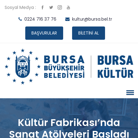
Sosyal Medya :
0224 716 37 76
kultur@bursa.bel.tr
BAŞVURULAR
BİLETİNİ AL
Kültür Fabrikası’nda
Sanat Atölyeleri Başladı