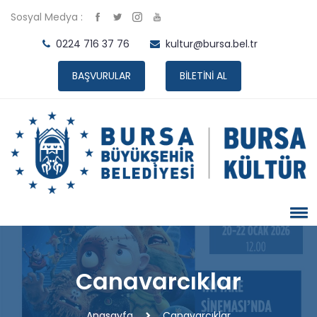
Sosyal Medya :
0224 716 37 76
kultur@bursa.bel.tr
BAŞVURULAR
BİLETİNİ AL
Canavarcıklar
Anasayfa
Canavarcıklar