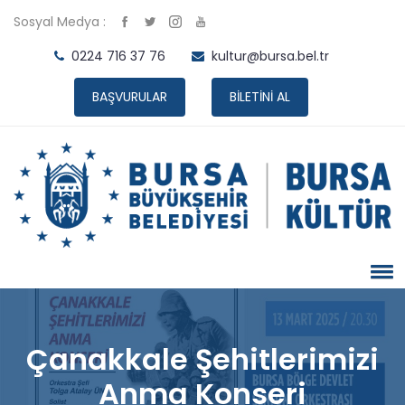
Sosyal Medya :
0224 716 37 76
kultur@bursa.bel.tr
BAŞVURULAR
BİLETİNİ AL
Çanakkale Şehitlerimizi
Anma Konseri