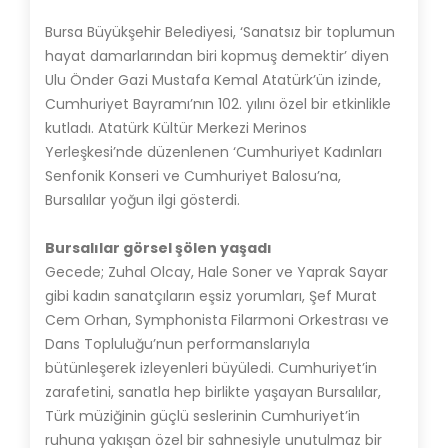
Bursa Büyükşehir Belediyesi, ‘Sanatsız bir toplumun
hayat damarlarından biri kopmuş demektir’ diyen
Ulu Önder Gazi Mustafa Kemal Atatürk’ün izinde,
Cumhuriyet Bayramı’nın 102. yılını özel bir etkinlikle
kutladı. Atatürk Kültür Merkezi Merinos
Yerleşkesi’nde düzenlenen ‘Cumhuriyet Kadınları
Senfonik Konseri ve Cumhuriyet Balosu’na,
Bursalılar yoğun ilgi gösterdi.
Bursalılar görsel şölen yaşadı
Gecede; Zuhal Olcay, Hale Soner ve Yaprak Sayar
gibi kadın sanatçıların eşsiz yorumları, Şef Murat
Cem Orhan, Symphonista Filarmoni Orkestrası ve
Dans Topluluğu’nun performanslarıyla
bütünleşerek izleyenleri büyüledi. Cumhuriyet’in
zarafetini, sanatla hep birlikte yaşayan Bursalılar,
Türk müziğinin güçlü seslerinin Cumhuriyet’in
ruhuna yakışan özel bir sahnesiyle unutulmaz bir