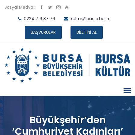
Sosyal Medya :
0224 716 37 76
kultur@bursa.bel.tr
BAŞVURULAR
BİLETİNİ AL
Büyükşehir’den
‘Cumhuriyet Kadınları’