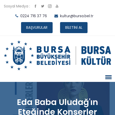
Sosyal Medya :
0224 716 37 76
kultur@bursa.bel.tr
BAŞVURULAR
BİLETİNİ AL
Eda Baba Uludağ'ın
Eteğinde Konserler