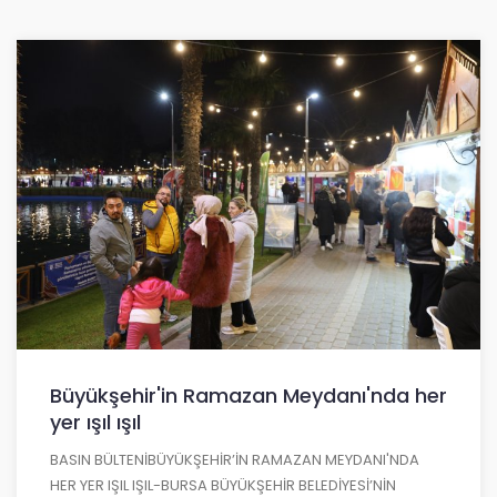
Büyükşehir'in Ramazan Meydanı'nda her
yer ışıl ışıl
BASIN BÜLTENİBÜYÜKŞEHİR’İN RAMAZAN MEYDANI'NDA
HER YER IŞIL IŞIL-BURSA BÜYÜKŞEHİR BELEDİYESİ’NİN