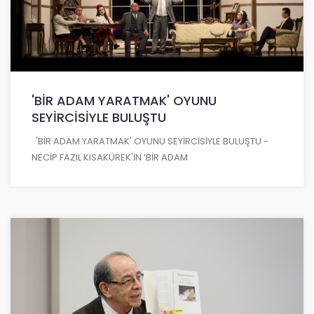
'BİR ADAM YARATMAK' OYUNU
SEYİRCİSİYLE BULUŞTU
'BİR ADAM YARATMAK' OYUNU SEYİRCİSİYLE BULUŞTU -
NECİP FAZIL KISAKÜREK'İN ‘BİR ADAM