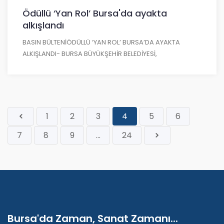
Ödüllü ‘Yan Rol’ Bursa'da ayakta
alkışlandı
BASIN BÜLTENİÖDÜLLÜ ‘YAN ROL’ BURSA’DA AYAKTA
ALKIŞLANDI- BURSA BÜYÜKŞEHİR BELEDİYESİ,
1
2
3
4
5
6
7
8
9
...
24
Bursa'da Zaman, Sanat Zamanı...