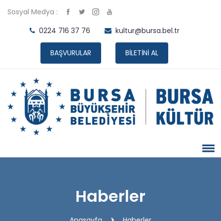
Sosyal Medya :
0224 716 37 76
kultur@bursa.bel.tr
BAŞVURULAR
BİLETİNİ AL
Haberler
Anasayfa
Haberler