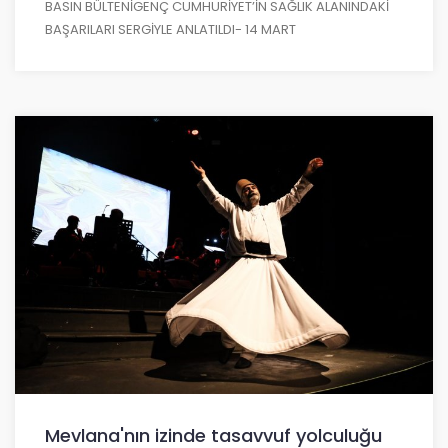
BASIN BÜLTENİGENÇ CUMHURİYET’İN SAĞLIK ALANINDAKİ
BAŞARILARI SERGİYLE ANLATILDI- 14 MART
Mevlana'nın izinde tasavvuf yolculuğu