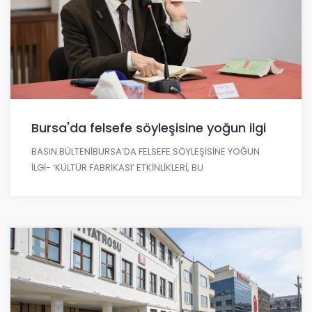
Bursa'da felsefe söyleşisine yoğun ilgi
BASIN BÜLTENİBURSA’DA FELSEFE SÖYLEŞİSİNE YOĞUN
İLGİ- ‘KÜLTÜR FABRİKASI’ ETKİNLİKLERİ, BU