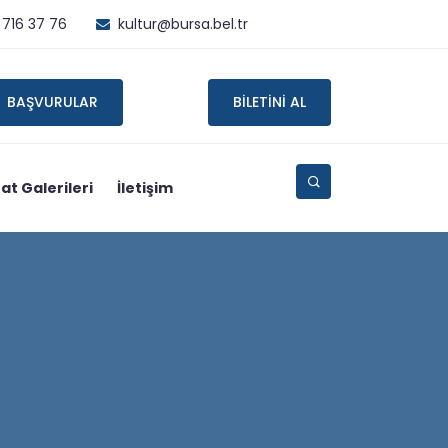
 716 37 76
kultur@bursa.bel.tr
BAŞVURULAR
BİLETİNİ AL
at Galerileri
İletişim