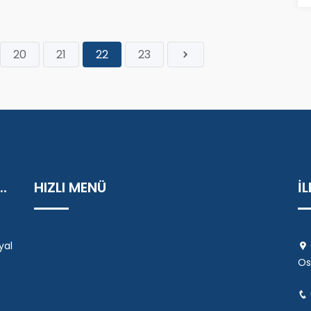
20
21
22
23
.
HIZLI MENÜ
İ
yal
Os