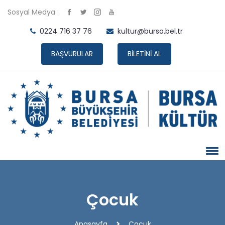
Sosyal Medya :
0224 716 37 76
kultur@bursa.bel.tr
BAŞVURULAR
BİLETİNİ AL
Çocuk
Anasayfa
Çocuk