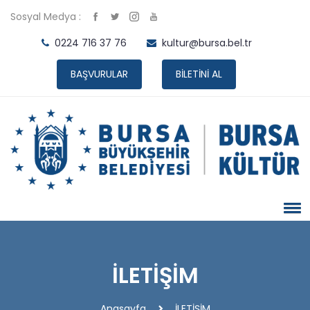
Sosyal Medya :
0224 716 37 76
kultur@bursa.bel.tr
BAŞVURULAR
BİLETİNİ AL
İLETİŞİM
Anasayfa
İLETİŞİM